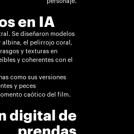
personaje.
os en IA
tral. Se diseñaron modelos
albina, el pelirrojo coral,
rasgos y texturas en
eíbles y coherentes con el
anas como sus versiones
entes y peces
omento caótico del film.
 digital de
prendas