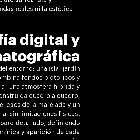
lato surrealista y
ndas reales ni la estética
a digital y
matográfica
el entorno: una isla–jardín
ombina fondos pictóricos y
rar una atmósfera híbrida y
onstruida cuadro a cuadro,
 el caos de la marejada y un
al sin limitaciones físicas.
oard detallado, definiendo
umínica y aparición de cada