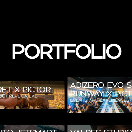
Portfolio
ADIZERO EVO S
ET X PICTOR
RUNWAY X PIC
uct Replica Lab
Events and Experiences