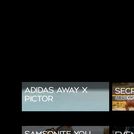
adidas Away x
SECR
Pictor
AI Prod