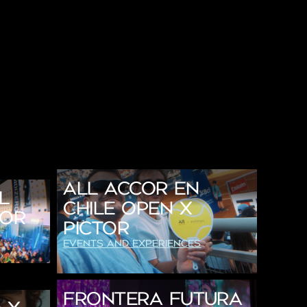
All Accor en
L
Chile Open x
TOR
Pictor
Events and Experiences
Frontera Futura