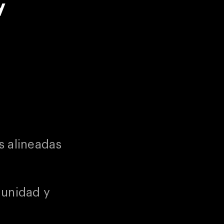
y
s alineadas
munidad y