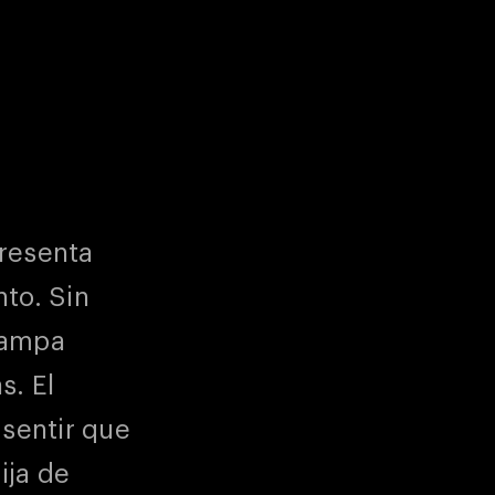
presenta
to. Sin
rampa
s. El
 sentir que
ija de