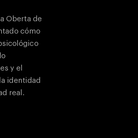
la Oberta de
entado cómo
psicológico
do
es y el
a identidad
ad real.