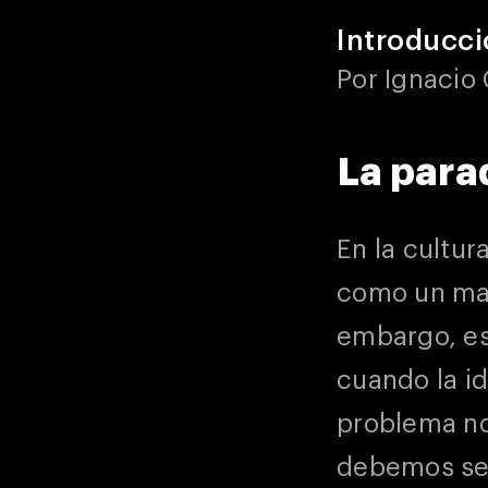
Introducc
Por Ignacio
La para
En la cultu
como un man
embargo, es
cuando la id
problema no 
debemos ser