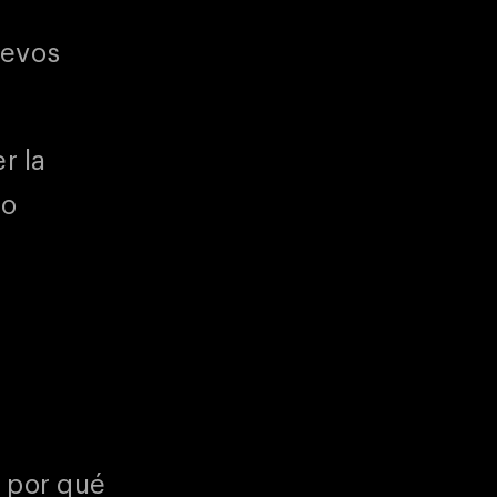
uevos
r la
do
o por qué