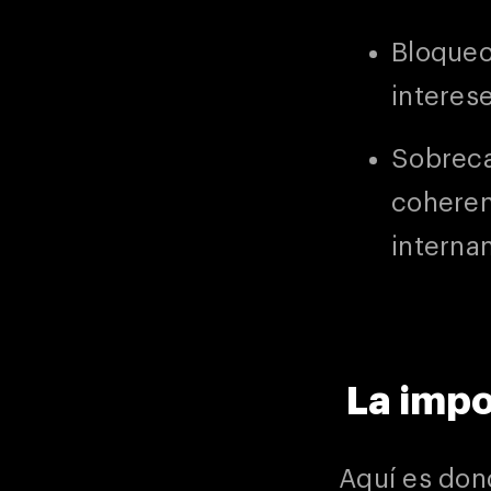
Bloqueo
interes
Sobreca
coheren
interna
⁠
⁠La impo
Aquí es don