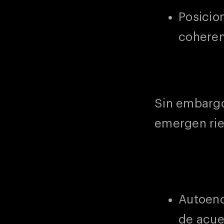
Posicion
coheren
Sin embargo,
emergen rie
Autoenc
de acue