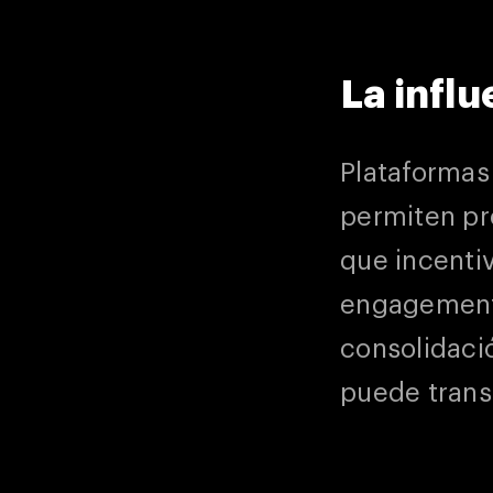
La influ
Plataformas
permiten pr
que incenti
engagement.
consolidaci
puede trans