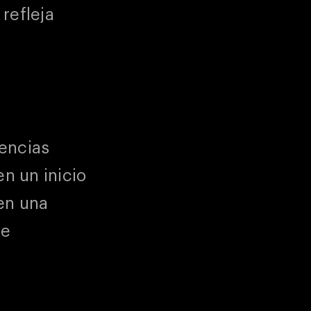
refleja
encias
en un inicio
en una
de