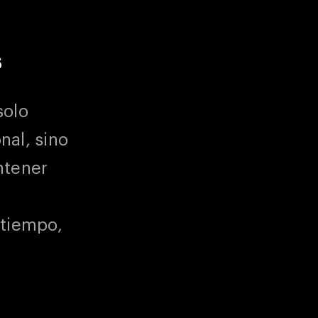
s
solo
nal, sino
ntener
 tiempo,