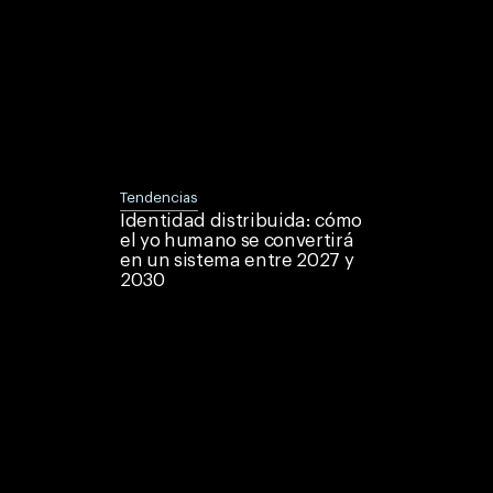
Tendencias
Identidad distribuida: cómo
el yo humano se convertirá
en un sistema entre 2027 y
2030
Lorem
ipsum
dolor sit
amet,
consectetur
adipiscing
elit.