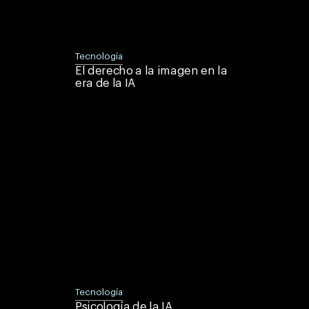
Tecnología
El derecho a la imagen en la
era de la IA
Lorem
ipsum
dolor sit
amet,
consectetur
adipiscing
elit.
Tecnología
Psicología de la IA
Lorem