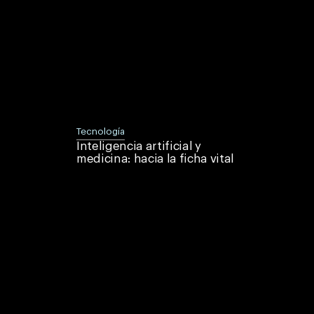
Tecnología
Inteligencia artificial y
medicina: hacia la ficha vital
Lorem
ipsum
dolor sit
amet,
consectetur
adipiscing
elit.